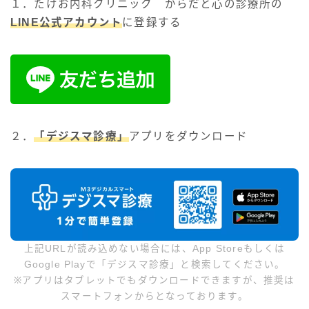
１．たけお内科クリニック からだと心の診療所の
お問い合わせ
LINE公式アカウント
に登録する
２．
「デジスマ診療」
アプリをダウンロード
上記URLが読み込めない場合には、App Storeもしくは
Google Playで「デジスマ診療」と検索してください。
※アプリはタブレットでもダウンロードできますが、推奨は
スマートフォンからとなっております。