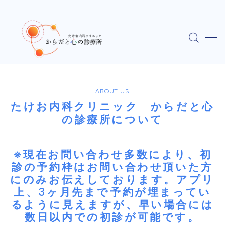
MENU
HOME
ABOUT US
ごあいさつ ～私の医者人生と開業にかける思い
たけお内科クリニック からだと心
の診療所について
当院について
オンライン診療について
※現在お問い合わせ多数により、初
診の予約枠はお問い合わせ頂いた方
にのみお伝えしております。アプリ
オンライン診療について（詳細版）
上、3ヶ月先まで予約が埋まってい
るように見えますが、早い場合には
セカンドオピニオン（自費診療）
数日以内での初診が可能です。