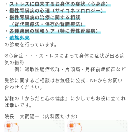
・
ストレスに由来するお身体の症状（心身症）
・
慢性腎臓病の心理（サイコネフロロジー）
・
慢性腎臓病の治療に関する相談
（腎代替療法・保存的腎臓療法）
・
各種疾患の緩和ケア（特に慢性腎臓病）
・
遺族外来
の診療を行っています。
※心身症・・・ストレスによって身体に症状が出る病
気の総称
例）過敏性腸症候群・片頭痛・月経前症候群など
受診に関するご相談はお気軽に公式LINEからお問い
合わせください。
皆様の『からだと心の健康』に少しでもお役に立てれ
ば幸いです。
院長 大武陽一（内科医たけお）